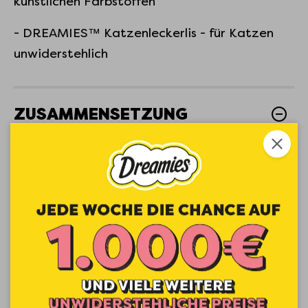
künstlichen Farbstoffen
- DREAMIES™ Katzenleckerlis - für Katzen
unwiderstehlich
ZUSAMMENSETZUNG
Zusammensetzung: Fleisch und tierische
Nebenerzeugnisse (*insgesamt 64%), Fisch
und Fischnebenerzeugnisse (*Lachs 26%),
Hefen, Zucker, Mineralstoffe.
ZUSATZSTOFFE