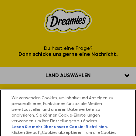
Du hast eine Frage?
Dann schicke uns gerne eine Nachricht.
LAND AUSWÄHLEN
Unsere Leckerlis
Wir verwenden Cookies, um Inhalte und Anzeigen zu
personalisieren, Funktionen für soziale Medien
bereitzustellen und unseren Datenverkehr zu
Warum DREAMIES™?
analysieren. Sie können Cookie-Einstellungen
verwenden, um Ihre Einstellungen zu ändern.
Lesen Sie mehr über unsere Cookie-Richtlinien
(opens
.
FAQs
Klicken Sie auf „Cookies akzeptieren“, um alle Cookies
in a new