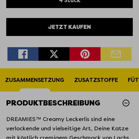
4 Stück
JETZT KAUFEN
ZUSAMMENSETZUNG
ZUSATZSTOFFE
FÜT
PRODUKTBESCHREIBUNG
DREAMIES™ Creamy Leckerlis sind eine
verlockende und vielseitige Art, Deine Katze
mit köstlich cremigem Geschmack von Lachs