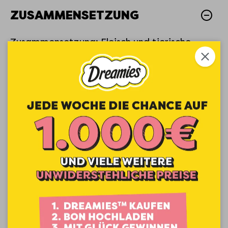
ZUSAMMENSETZUNG
Zusammensetzung: Fleisch und tierische
Nebenerzeugnisse (u.a. Huhn 4%), pflanzliche
Nebenerzeugnisse, Öle und Fette, Milch und
Molkereierzeugnisse (u.a. Milchprotein 0.5%).
ZUSATZSTOFFE
Zusatzstoffe pro kg:
Ernährungsphysiologische Zusatzstoffe:
Taurin: 445 mg.