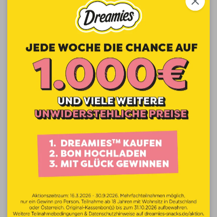
beobachtet, wie deine Fellnase am
Fenster sitzt und gespannt das
Geschehen draußen im Garten
beobachtet? Entdeckt sie dabei einen
Vogel, kommt es mitunter zu einem
auffälligen Laut: ein schnatterndes,
zwitscherndes Geräusch, bei dem der
Unterkiefer leicht vibriert. Dabei scheint
die Katze den Ruf des Vogels nachahmen
zu wollen. Ein Ausdruck von Aufregung
und Jagdtrieb. Zugleich kann dieses
Verhalten auch Frustration zeigen, da sie
ihre Beute nicht erreichen und ihrem
natürlichen Instinkt nicht folgen kann.