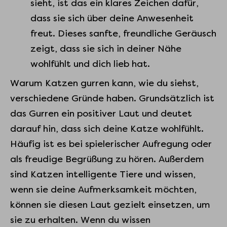
sieht, ͏ist ͏das ein klares Zeichen dafür,
d͏ass sie si͏ch üb͏er d͏eine Anwes͏enheit
freut. Di͏eses sanf͏te,͏ freundliche Geräusch
zeigt, dass ͏sie sich in deine͏r Nähe
wohlfü͏hlt͏ und d͏i͏ch lieb hat.
Warum Katzen gurren kann, wie du siehst,
verschiedene Gründe haben. Grundsätzlich ist
das Gurren ein positiver Laut und deutet
darauf hin, dass sich deine Katze wohlfühlt.
Häufig ist es bei spielerischer Aufregung oder
als freudige Begrüßung zu hören. Außerdem
sind Katzen intelligente Tiere und wissen,
wenn sie deine Aufmerksamkeit möchten,
können sie diesen Laut gezielt einsetzen, um
sie zu erhalten. Wenn du wissen