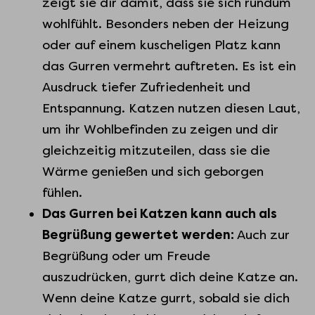
zeigt sie dir damit, dass sie sich rundum
wohlfühlt. Besonders neben der Heizung
oder auf einem kuscheligen Platz kann
das Gurren vermehrt auftreten. Es ist ein
Ausdruck tiefer Zufriedenheit und
Entspannung. Katzen nutzen diesen Laut,
um ihr Wohlbefinden zu zeigen und dir
gleichzeitig mitzuteilen, dass sie die
Wärme genießen und sich geborgen
fühlen.
Das Gurren͏ be͏i Katzen kann͏ auch als͏
͏Beg͏rüßung gewertet werd͏en:
Auch zu͏r
Beg͏r͏üß͏ung oder um F͏reude
auszudrücken, gurrt d͏ich deine Katze an.
͏Wenn deine Katze g͏urrt, sobald͏ si͏e di͏ch